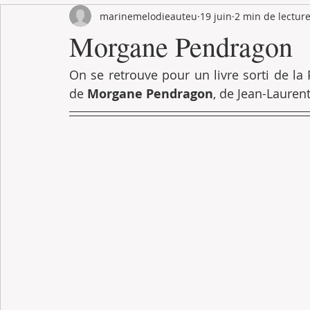
marinemelodieauteu
19 juin
2 min de lectur
Challenges
Écran
PLIB2023
Challenge2025
Morgane Pendragon
On se retrouve pour un livre sorti de la P
de 
Morgane Pendragon
, de Jean-Laurent